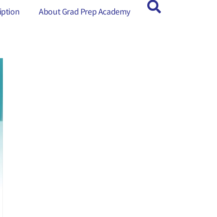
ption
ption
About Grad Prep Academy
About Grad Prep Academy