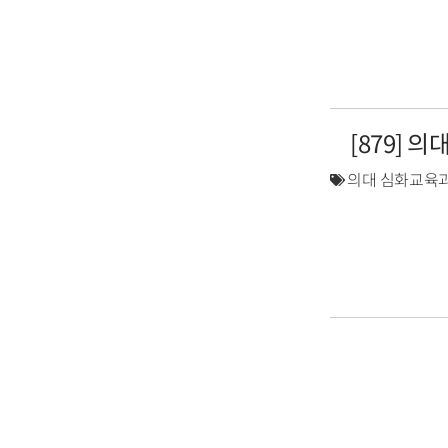
[879] 
의대 심화교육