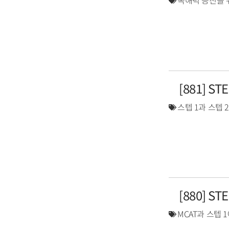
독해력 증진을 
[881] S
스텝 1과 스텝 
[880] S
MCAT과 스텝 