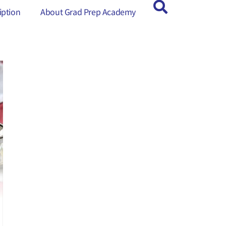
ption
ption
About Grad Prep Academy
About Grad Prep Academy