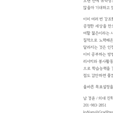
오랜 만에 유학생
않을까 기대하고 
이미 여러 번 강
공정한 세상을 만
여할 젊은이라는 사
질적으로 노력해온
달라지는 것은 인
이미 공부하는 방
리서치와 봉사활동
으로 학습능력을 
점도 감안하면 좋
올바른 목표설정을
남 경윤 / 의대 진
201-983-2851
kyNam@GradPre