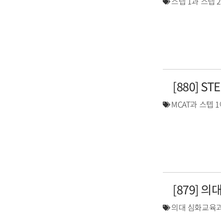
스텝 1과 스텝 
[880] S
MCAT과 스텝 
[879] 
의대 심화교육