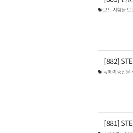
보드 시험을 보
[882] S
독해력 증진을 
[881] S