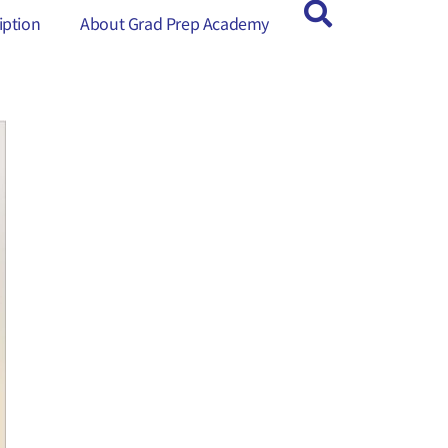
ption
ption
About Grad Prep Academy
About Grad Prep Academy