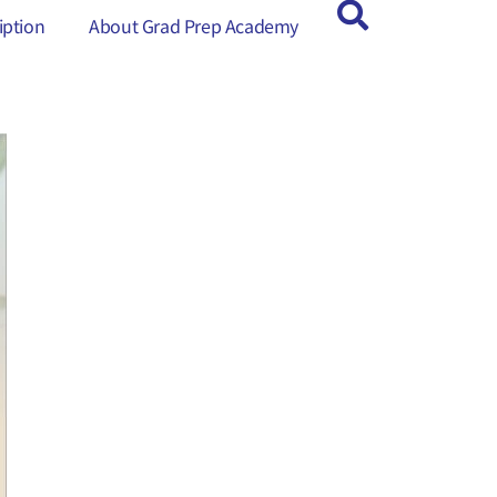
ption
ption
About Grad Prep Academy
About Grad Prep Academy