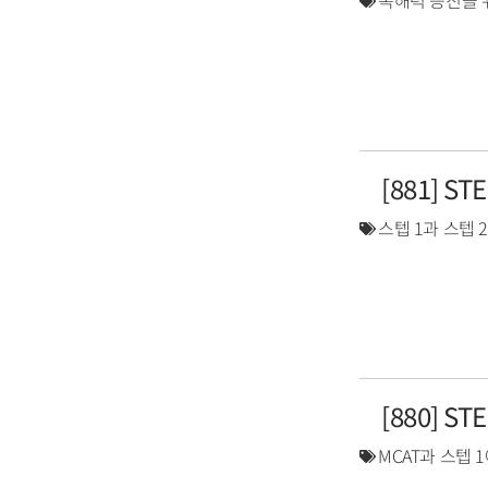
독해력 증진을 
[881] S
스텝 1과 스텝 
[880] S
MCAT과 스텝 