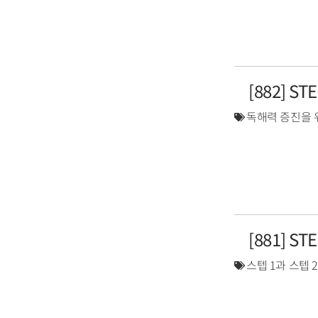
[882] S
독해력 증진을 
[881] S
스텝 1과 스텝 