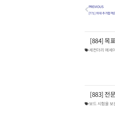
PREVIOUS
[771] 의대 추가합
[884] 
세컨더리 에세이
[883] 
보드 시험을 보