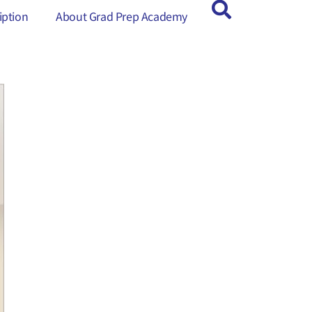
ption
ption
About Grad Prep Academy
About Grad Prep Academy