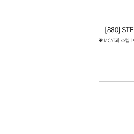
[880] S
MCAT과 스텝 