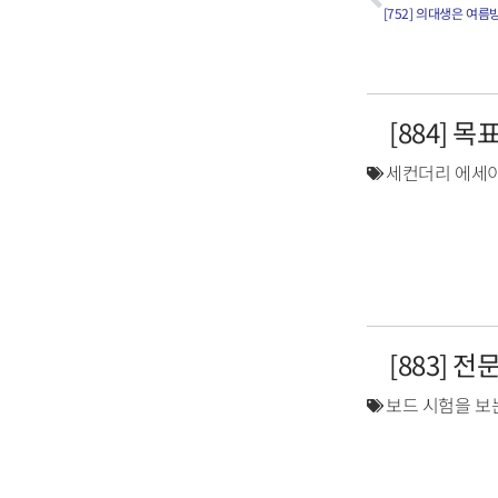
[752] 의대생은 여
[884] 
세컨더리 에세이
[883] 
보드 시험을 보