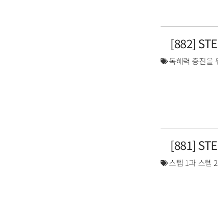
[882] S
독해력 증진을 
[881] S
스텝 1과 스텝 