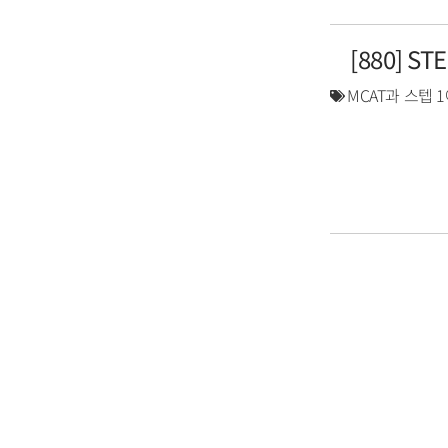
[880] S
MCAT과 스텝 