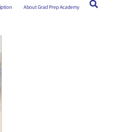
ption
ption
About Grad Prep Academy
About Grad Prep Academy