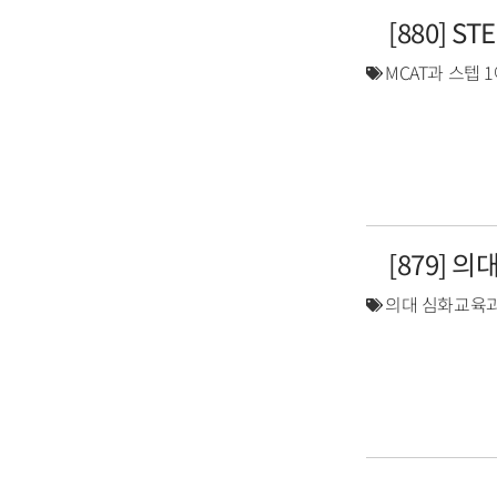
[880] S
MCAT과 스텝 
[879] 
의대 심화교육