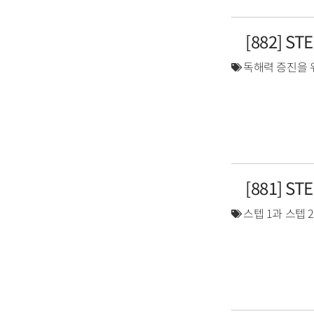
[882] S
독해력 증진을 
[881] S
스텝 1과 스텝 