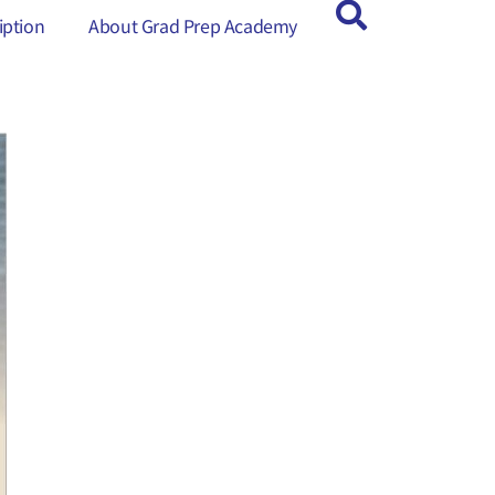
ption
ption
About Grad Prep Academy
About Grad Prep Academy