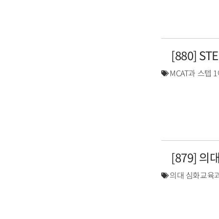
[880] S
MCAT과 스텝 
[879] 
의대 심화교육