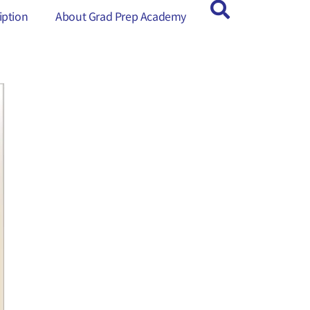
ption
ption
About Grad Prep Academy
About Grad Prep Academy