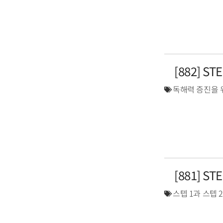
[882] S
독해력 증진을 
[881] S
스텝 1과 스텝 