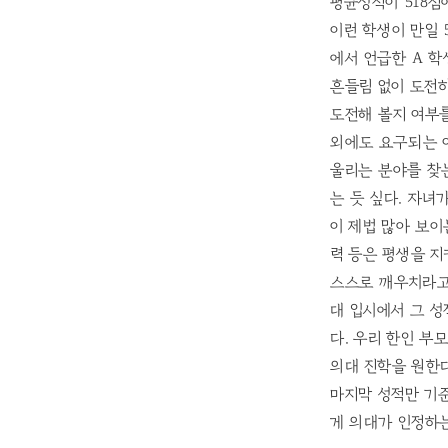
평균성적이 518점
이런 학생이 만일 
에서 언급한 A 학
흔들림 없이 도전하
도전해 볼지 여부
외에도 요구되는 여
울리는 분야를 찾는
는 듯 싶다. 자녀
이 제법 많아 보이
력 등은 평생을 지
스스로 깨우치라고
대 입시에서 그 
다. 우리 한인 부
의대 진학을 원한다
마지막 성적만 기
게 의대가 인정하