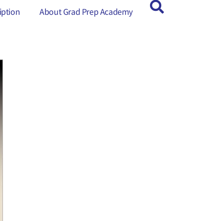
ption
ption
About Grad Prep Academy
About Grad Prep Academy