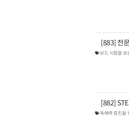
[883] 
보드 시험을 보
[882] S
독해력 증진을 