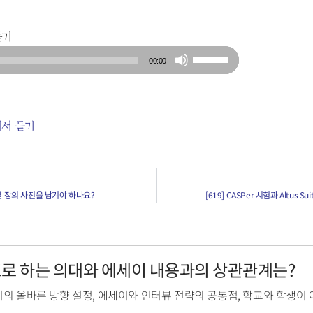
듣기
Use
00:00
Up/Down
Arrow
keys
서 듣기
to
increase
or
decrease
 몇 장의 사진을 남겨야 하나요?
[619] CASPer 시험과 Altus 
volume.
목표로 하는 의대와 에세이 내용과의 상관관계는?
의 올바른 방향 설정
,
에세이와 인터뷰 전략의 공통점
,
학교와 학생이 