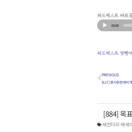
파드케스트 바로
Audio
00:00
Player
파드케스트 팟빵에
PREVIOUS
[617] 봉사현장에서
[884] 
세컨더리 에세이