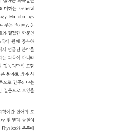
이 접하는 과목들은
의미하는 General
y, Microbiology
다루는 Botany, 동
 인체와 밀접한 학문인
 세포조직에 관해 공부하
도 앞에서 언급된 분야들
르치는 과목이 아니라
고찰과 행동과학적 고찰
다른 분야로 봐야 하
M 과목으로 간주되냐는
순한 질문으로 보였을
 화학이란 단어가 포
emistry 및 열과 물질의
Physics와 우주에