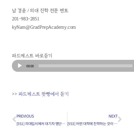
남 경윤 / 의대 진학 전문 멘토
201-983-2851
kyNam@GradPrepAcademy.com
파드케스트 바로듣기
Audio
00:00
Player
>>
파드케스트 팟빵에서 듣기
PREVIOUS
NEXT
[551] 의대입시에서 대기자 명단에 올랐다면 합격할 확률이 얼마나 되나요?
[553] 어떤 대학에 진학하는 것이 향후 의대에 진학하는데 도움이 되나요?