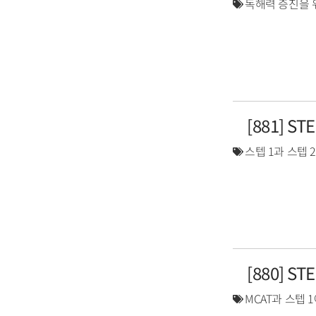
독해력 증진을 
[881] S
스텝 1과 스텝 
[880] S
MCAT과 스텝 