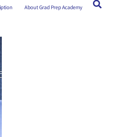
ption
ption
About Grad Prep Academy
About Grad Prep Academy