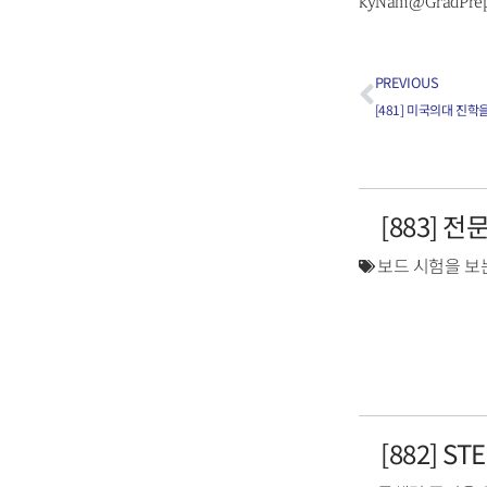
kyNam@GradPre
PREVIOUS
[481] 미국의대 진
[883] 
보드 시험을 보
[882] S