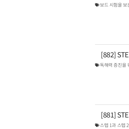
보드 시험을 보
[882] S
독해력 증진을 
[881] S
스텝 1과 스텝 