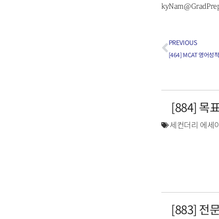
kyNam@GradPre
PREVIOUS
[464] MCAT 영어
[884] 
세컨더리 에세이
[883] 