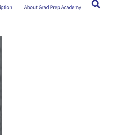
ption
ption
About Grad Prep Academy
About Grad Prep Academy