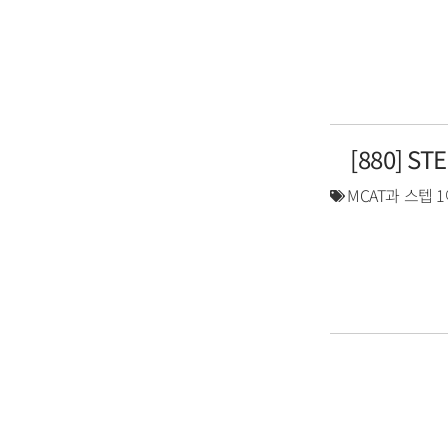
[880] S
MCAT과 스텝 