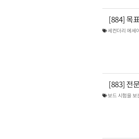
[884] 
세컨더리 에세이
[883] 
보드 시험을 보