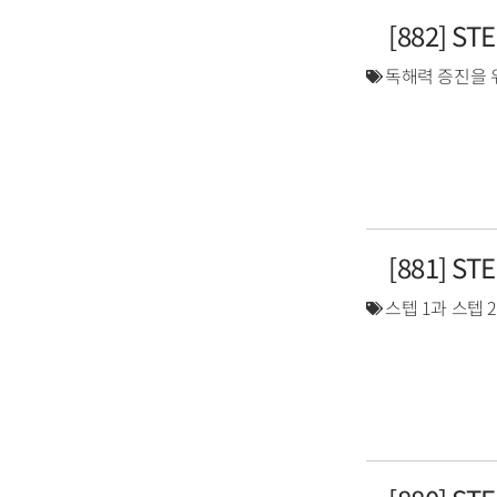
[882] S
독해력 증진을 
[881] S
스텝 1과 스텝 