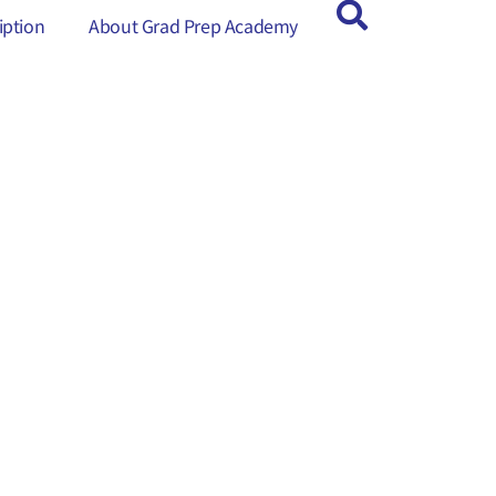
ption
ption
About Grad Prep Academy
About Grad Prep Academy