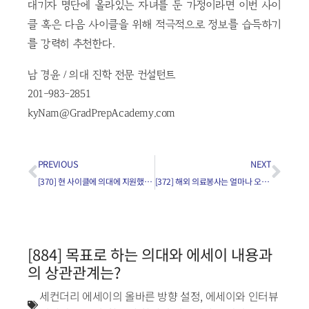
대기자 명단에 올라있는 자녀를 둔 가정이라면 이번 사이
클 혹은 다음 사이클을 위해 적극적으로 정보를 습득하기
를 강력히 추천한다.
남 경윤 / 의대 진학 전문 컨설턴트
201-983-2851
kyNam@GradPrepAcademy.com
PREVIOUS
NEXT
[370] 현 사이클에 의대에 지원했던 학생들이 5월에 해야 할 일은?
[372] 해외 의료봉사는 얼마나 오래 다녀와야 의대에서 인정을 받나요?
[884] 목표로 하는 의대와 에세이 내용과
의 상관관계는?
세컨더리 에세이의 올바른 방향 설정
,
에세이와 인터뷰