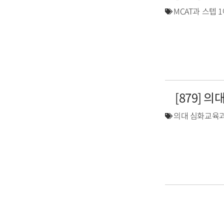
MCAT과 스텝 
[879] 
의대 심화교육