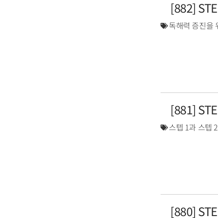
[882] S
독해력 증진을 
[881] S
스텝 1과 스텝 
[880] S