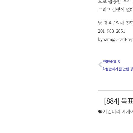
으로 활용한 후에 
그리고 실행이 없다
남 경윤 / 의대 진
201-983-2851
kynam@GradPre
PREVIOUS
학점관리가 잘 안된 경
[884] 
세컨더리 에세이