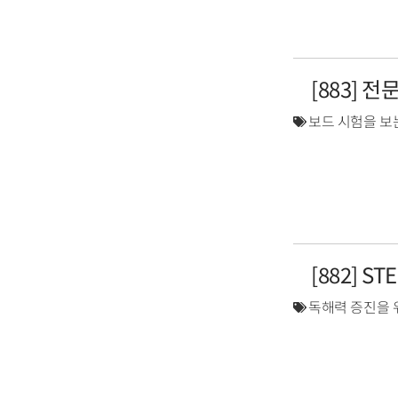
[883] 
보드 시험을 보
[882] S
독해력 증진을 