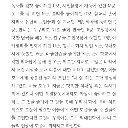
독서를 엄청 좋아하던 L양, 사진촬영에 재능이 있던 M군,
농구를 잘 하던 N군, 요리를 좋아하던 O양, 할머니 손에
자라서 유난히 노인들과 잘 지내던 P양, 작곡에 능하던 Q
군, 만나는 누구라도 기분 좋게 만들던 R군, 조정팀에서
강한 팀웍을 배운 S군, 친구들 고민상담에 능했던 T양, 아
카펠라를 멋지게 하던 U군, 행사사회의 달인 V군, 성대모
사에 능했던 W군, 마술연습을 즐기던 X군, 군사학교에서
익힌 리더쉽이 몸에 밴 Y군, 외교관 자녀로 수많은 나라에
서 어린 시절을 보내 다름에 대한 이해가 깊었던 Z양, 이들
모두에게 공통된 필자의 조언은 “너 잘 하는 그거 열심히
해.”였고, 이들 모두가 지금은 행복한 의대생 혹은 의사가
되어 있으니 어떤 특별활동이더라도 학생이 좋아하고 잘
하는 그 것을 즐기며 그 것을 통해 우리 사회에, 특히 의료
적으로 도움이 필요한 이들에게 어떤 도움을 줄 수 있을지
를 고민한다면 그것이 무엇이든 모두 의대진학에, 아니 그
들의 인생에 도움이 되리라고 확신한다.