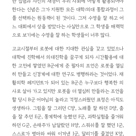
한 집념과 자신의 재능이 우리 사회에 어떻게 활용되어야
한다는 신념은 그가 지원한 모든 대학/의대 통합과정이 그
를 선택하는 원동력이 된 것이다. 그저 수영을 잘 하고 어
느 대회에서 상을 받았다는 사실만으로 그 학생을 매력적
으로 보기에는 수영을 잘 하는 학생들이 너무 많다.
고교시절부터 로봇에 대한 지대한 관심을 갖고 있었으나
대학에 진학해서 의대진학을 꿈꾸게 되자 시간활용에 대
한 고민에 쌓였던 B군에게 준 필자의 조언은 로봇을 열심
히 만들고 신경계에 대한 연구도 병행하라는 것이었다. 재
활의학 레지던트가 되어 있는 B군은 누구보다 행복한 의
사로 살아 가고 있지만 로봇을 더 열심히 만들라는 조언을
할 당시 B군 어머님의 놀라고 걱정스러웠던 표정은 아직도
생생하다. 그림을 잘 그리던 C양, 노래를 잘 하던 D양, 춤
을 잘 추던 E군, 통계학에 능했던 F군, 과학실험을 즐거워
하던 G군, 손재주가 남달랐던 H양, 스쿼쉬를 잘 했던 I군,
스스로가 병마와 싸워 이겨낸 J군, 달리기를 즐겼던 K양,