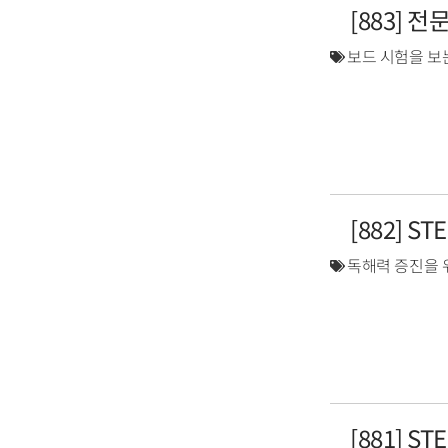
[883] 
보드 시험을 보
[882] S
독해력 증진을 
[881] S