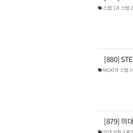
스텝 1과 스텝 
[880] S
MCAT과 스텝 
[879] 
의대 심화교육