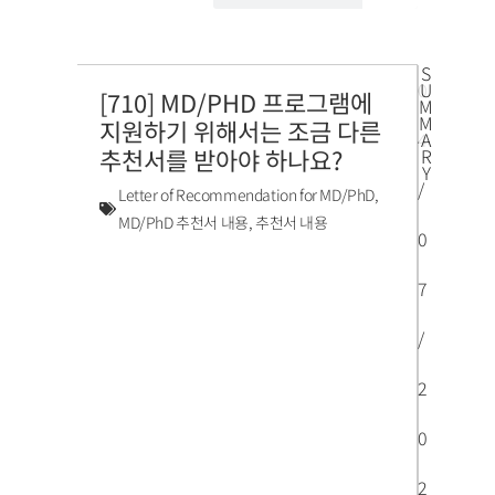
S
0
U
[710] MD/PHD 프로그램에
M
M
지원하기 위해서는 조금 다른
4
A
추천서를 받아야 하나요?
R
Y
/
Letter of Recommendation for MD/PhD
,
MD/PhD 추천서 내용
,
추천서 내용
0
7
/
2
0
2